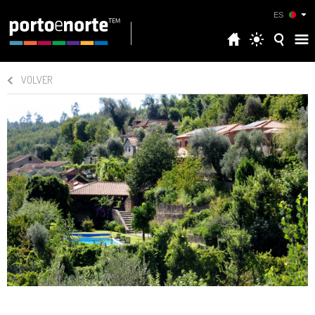
ES
VOLVER