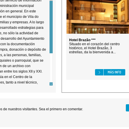
 un servicio de información
dministración municipal
ión en general. En este
e el municipio de Vila do
ilias y empresas. A lo largo
desarrollado estrategias para
, no sólo la actividad de
 desarrollo del Ayuntamiento
Hotel Brazão ***
 con la documentación
Situado en el corazón del centro
histórico, el Hotel Brazão, 3
ompra, donación o depósito de
estrellas, da la bienvenida a...
s, a las personas, familias,
uiales o parroquial, que se
n de un archivo con
 entre los siglos XII y XXI.
MÁS INFO
la en el Centro de la
s, tanto a nivel técnico,
de la sala de lectura,
ortantes: conservar,
onio documental.
 de nuestros visitantes. Sea el primero en comentar.
h00-13h00 / 14h00-18h00