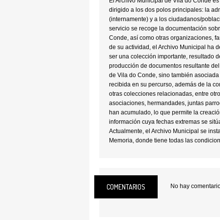
El Archivo Municipal de Vila do Conde es
dirigido a los dos polos principales: la a
(internamente) y a los ciudadanos/poblac
servicio se recoge la documentación sobr
Conde, así como otras organizaciones, fam
de su actividad, el Archivo Municipal ha 
ser una colección importante, resultado de
producción de documentos resultante del
de Vila do Conde, sino también asociada
recibida en su percurso, además de la c
otras colecciones relacionadas, entre otro
asociaciones, hermandades, juntas parroq
han acumulado, lo que permite la creació
información cuya fechas extremas se sitúan
Actualmente, el Archivo Municipal se insta
Memoria, donde tiene todas las condicione
tanto en lo que se refiere al cumplimiento 
cumpliendo así con sus misiones más imp
preservar , difundir y promover el patrim
COMENTARIOS
No hay comentarios
HORAS DE OFICINA Lunes a Viernes: 09
ENTRADA LIBRE