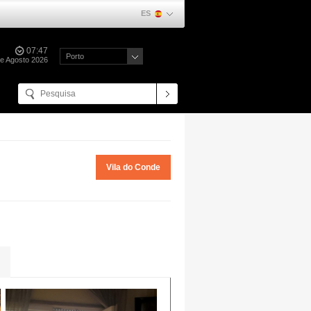
ES
07:47
Porto
e Agosto 2026
Vila do Conde