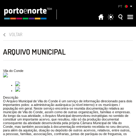
PT
VOLTAR
ARQUIVO MUNICIPAL
Vila do Conde
Descrição
O Arquivo Municipal de Vila do Conde é um serviço de informação direcionado para dois
importantes polos: a administração autárquica (a nível interno) e os munícipes /
população em geral. Neste serviço encontra-se reunida documentação relativa ao
município de Vila do Conde, assim como de outras organizações, famílias e empresas.
Ao longo da sua atividade, o Arquivo Municipal desenvolveu estratégias no sentido de
constituir um importante acervo, que resultou, não só da produção documental
consequente da atividade desenvolvida pela própria Câmara Municipal de Vila do
Conde, mas também associada à documentação entretanto recebida no seu decurso,
para além da aquisição, doação ou depósito de outros acervos, relativos, entre outros,
a pessoas, famílias, associações, confrarias, juntas de paróquia ou de freguesia, os