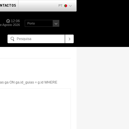
NTACTOS
PT
12:06
Porto
de Agosto 2026
s ga ON ga.id_guias = g.id WHERE