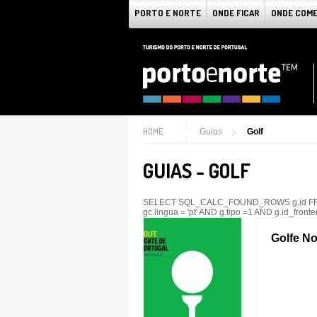
PORTO E NORTE
ONDE FICAR
ONDE COM
HOME
Guias
Golf
GUIAS - GOLF
SELECT SQL_CALC_FOUND_ROWS g.id FROM g
gc.lingua = 'pt' AND g.tipo =1 AND g.id_fro
Golfe No