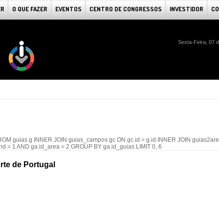
ER
O QUE FAZER
EVENTOS
CENTRO DE CONGRESSOS
INVESTIDOR
CO
Sexta-Feira, 07 
uias g INNER JOIN guias_campos gc ON gc.id = g.id INNER JOIN guias2area
ntend = 1 AND ga.id_area = 2 GROUP BY ga.id_guias LIMIT 0, 6
rte de Portugal