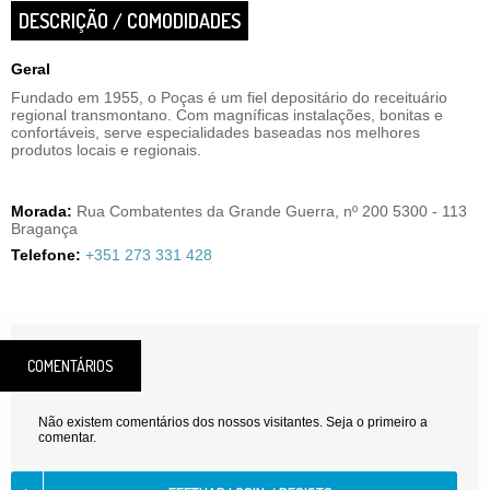
DESCRIÇÃO / COMODIDADES
Geral
Fundado em 1955, o Poças é um fiel depositário do receituário
regional transmontano. Com magníficas instalações, bonitas e
confortáveis, serve especialidades baseadas nos melhores
produtos locais e regionais.
Morada:
Rua Combatentes da Grande Guerra, nº 200 5300 - 113
Bragança
Telefone:
+351 273 331 428
COMENTÁRIOS
Não existem comentários dos nossos visitantes. Seja o primeiro a
comentar.