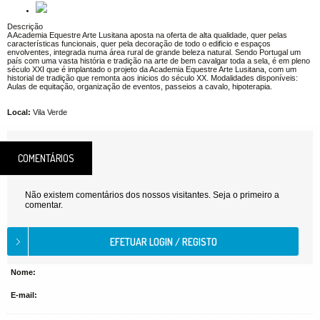
Descrição
A Academia Equestre Arte Lusitana aposta na oferta de alta qualidade, quer pelas
características funcionais, quer pela decoração de todo o edificio e espaços
envolventes, integrada numa área rural de grande beleza natural. Sendo Portugal um
país com uma vasta história e tradição na arte de bem cavalgar toda a sela, é em pleno
século XXI que é implantado o projeto da Academia Equestre Arte Lusitana, com um
historial de tradição que remonta aos inicios do século XX. Modalidades disponíveis:
Aulas de equitação, organização de eventos, passeios a cavalo, hipoterapia.
Local:
Vila Verde
COMENTÁRIOS
Não existem comentários dos nossos visitantes. Seja o primeiro a
comentar.
Nome:
E-mail: