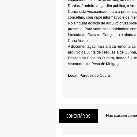
Implantado no coração da vila, na emble
Dantas, fronteiro ao jardim público, o Ar
Coura está vocacionado para a preserva
concelhio, com valor informativo e de me
No singular edifício de arquivo cruzam-s
presente. Para valorizar o património con
fachada da Casa do Couçoeiro e ainda a 
Cana Verde.
A documentação mais antiga remonta ao 
arquivo da Junta de Freguesia de Cunha, 
Privado da Casa do Outeiro, doado à Auta
Viscondes do Peso de Melgaço.
Local:
Paredes de Coura
COMENTÁRIOS
Não existem coment