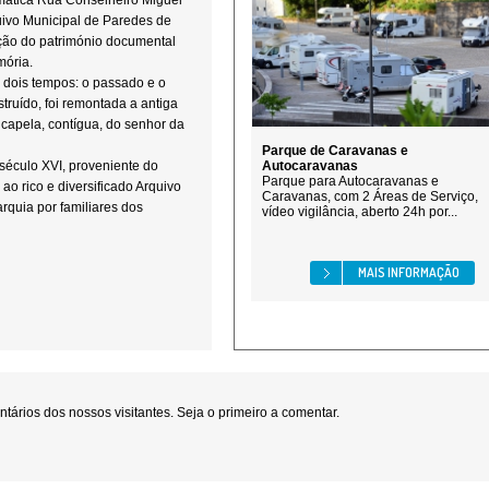
mática Rua Conselheiro Miguel
quivo Municipal de Paredes de
ção do património documental
mória.
e dois tempos: o passado e o
struído, foi remontada a antiga
capela, contígua, do senhor da
Parque de Caravanas e
século XVI, proveniente do
Autocaravanas
Parque para Autocaravanas e
ao rico e diversificado Arquivo
Caravanas, com 2 Áreas de Serviço,
rquia por familiares dos
vídeo vigilância, aberto 24h por...
MAIS INFORMAÇÃO
ários dos nossos visitantes. Seja o primeiro a comentar.