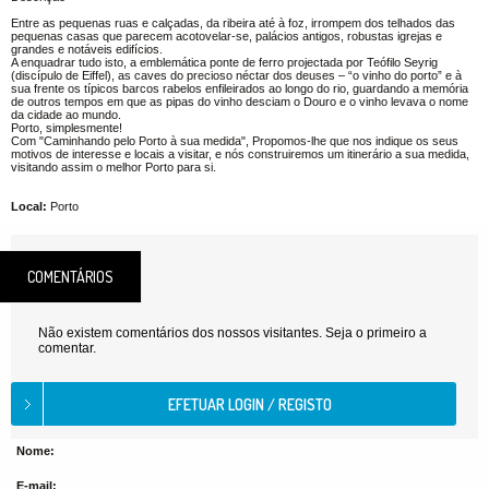
Entre as pequenas ruas e calçadas, da ribeira até à foz, irrompem dos telhados das
pequenas casas que parecem acotovelar-se, palácios antigos, robustas igrejas e
grandes e notáveis edifícios.
A enquadrar tudo isto, a emblemática ponte de ferro projectada por Teófilo Seyrig
(discípulo de Eiffel), as caves do precioso néctar dos deuses – “o vinho do porto” e à
sua frente os típicos barcos rabelos enfileirados ao longo do rio, guardando a memória
de outros tempos em que as pipas do vinho desciam o Douro e o vinho levava o nome
da cidade ao mundo.
Porto, simplesmente!
Com "Caminhando pelo Porto à sua medida", Propomos-lhe que nos indique os seus
motivos de interesse e locais a visitar, e nós construiremos um itinerário a sua medida,
visitando assim o melhor Porto para si.
Local:
Porto
COMENTÁRIOS
Não existem comentários dos nossos visitantes. Seja o primeiro a
comentar.
Nome:
E-mail: