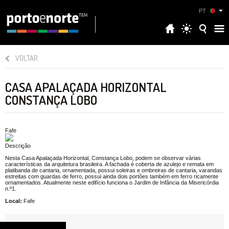
PT
VOLTAR
CASA APALAÇADA HORIZONTAL
CONSTANÇA LOBO
Fafe
Descrição
Nesta Casa Apalaçada Horizontal, Constança Lobo, podem se observar várias
características da arquitetura brasileira. A fachada é coberta de azulejo e remata em
platibanda de cantaria, ornamentada, possui soleiras e ombreiras de cantaria, varandas
estreitas com guardas de ferro, possui ainda dois portões também em ferro ricamente
ornamentados. Atualmente neste edifício funciona o Jardim de Infância da Misericórdia
n.º1.
Local:
Fafe