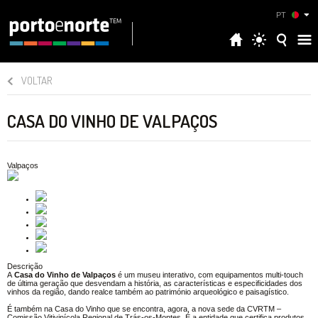
PT
VOLTAR
CASA DO VINHO DE VALPAÇOS
Valpaços
Descrição
A
Casa do Vinho de Valpaços
é um museu interativo, com equipamentos multi-touch
de última geração que desvendam a história, as características e especificidades dos
vinhos da região, dando realce também ao património arqueológico e paisagístico.
É também na Casa do Vinho que se encontra, agora, a nova sede da CVRTM –
Comissão Vitivinícola Regional de Trás-os-Montes. É a entidade que certifica produtos