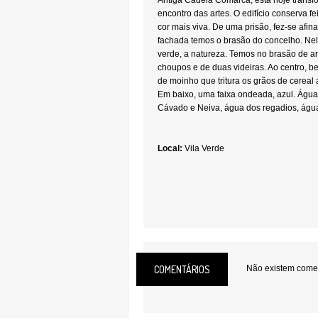
Antiga Cadeia Comarcã, está hoje trans
encontro das artes. O edifício conserva 
cor mais viva. De uma prisão, fez-se afin
fachada temos o brasão do concelho. Ne
verde, a natureza. Temos no brasão de a
choupos e de duas videiras. Ao centro, 
de moinho que tritura os grãos de cereal 
Em baixo, uma faixa ondeada, azul. Águ
Cávado e Neiva, água dos regadios, água d
Local:
Vila Verde
COMENTÁRIOS
Não existem coment