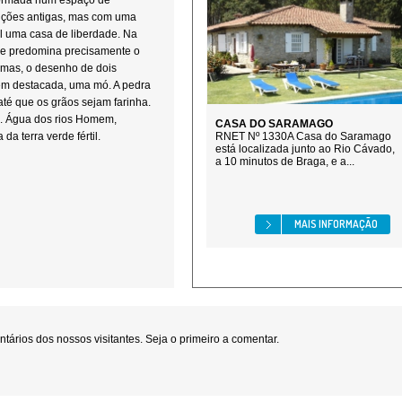
formada num espaço de
feições antigas, mas com uma
al uma casa de liberdade. Na
le predomina precisamente o
rmas, o desenho de dois
bem destacada, uma mó. A pedra
até que os grãos sejam farinha.
a. Água dos rios Homem,
CASA DO SARAMAGO
a terra verde fértil.
RNET Nº 1330A Casa do Saramago
está localizada junto ao Rio Cávado,
a 10 minutos de Braga, e a...
MAIS INFORMAÇÃO
ários dos nossos visitantes. Seja o primeiro a comentar.