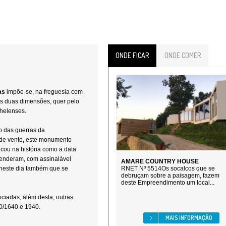
ONDE FICAR
ONDE COMER
as
impõe-se, na freguesia com
s duas dimensões, quer pelo
nhelenses.
 das guerras da
de vento, este monumento
ficou na história como a data
fenderam, com assinalável
AMARE COUNTRY HOUSE
é neste dia também que se
RNET Nº 5514Os socalcos que se
debruçam sobre a paisagem, fazem
deste Empreendimento um local...
ciadas, além desta, outras
40/1640 e 1940.
MAIS INFORMAÇÃO