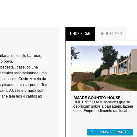
ONDE FICAR
ONDE COMER
aria, em estilo barroco,
do povo.
pedestal, base, coluna
 e capitel assemelhando uma
a cruz com Cristo. A meio da
o pisando uma serpente. Tem
roá-la. A base é ornada com
lar e tem nos 4 cantos as
AMARE COUNTRY HOUSE
RNET Nº 5514Os socalcos que se
debruçam sobre a paisagem, fazem
deste Empreendimento um local...
MAIS INFORMAÇÃO