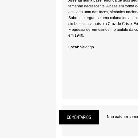
Assenta numa base redonda de dois degr
tamanho decrescente. A base em forma d
em cada uma das faces, símbolos nacionai
Sobre ela ergue-se uma coluna torsa, e
símbolos nacionais e a Cruz de Cristo. Fo
Freguesia de Ermesinde, no âmbito da 
em 1940.
Local:
Valongo
COMENTÁRIOS
Não existem coment