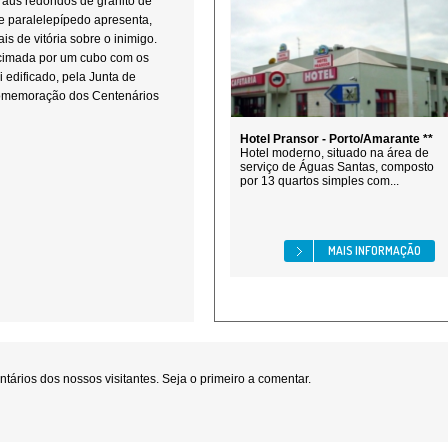
aus redondos de granito de
e paralelepípedo apresenta,
s de vitória sobre o inimigo.
ncimada por um cubo com os
i edificado, pela Junta de
comemoração dos Centenários
Hotel Pransor - Porto/Amarante **
Hotel moderno, situado na área de
serviço de Águas Santas, composto
por 13 quartos simples com...
MAIS INFORMAÇÃO
ários dos nossos visitantes. Seja o primeiro a comentar.