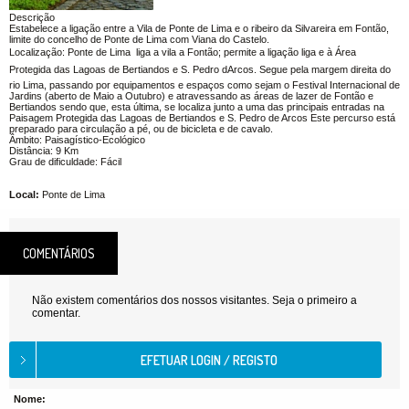
Descrição
Estabelece a ligação entre a Vila de Ponte de Lima e o ribeiro da Silvareira em Fontão,
limite do concelho de Ponte de Lima com Viana do Castelo.
Localização: Ponte de Lima  liga a vila a Fontão; permite a ligação liga e à Área
Protegida das Lagoas de Bertiandos e S. Pedro dArcos. Segue pela margem direita do
rio Lima, passando por equipamentos e espaços como sejam o Festival Internacional de
Jardins (aberto de Maio a Outubro) e atravessando as áreas de lazer de Fontão e
Bertiandos sendo que, esta última, se localiza junto a uma das principais entradas na
Paisagem Protegida das Lagoas de Bertiandos e S. Pedro de Arcos Este percurso está
preparado para circulação a pé, ou de bicicleta e de cavalo.
Âmbito: Paisagístico-Ecológico
Distância: 9 Km
Grau de dificuldade: Fácil
Local:
Ponte de Lima
COMENTÁRIOS
Não existem comentários dos nossos visitantes. Seja o primeiro a
comentar.
Nome: