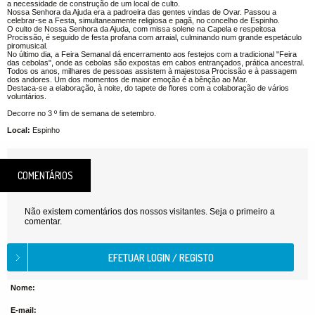
a necessidade de construção de um local de culto.
Nossa Senhora da Ajuda era a padroeira das gentes vindas de Ovar. Passou a
celebrar-se a Festa, simultaneamente religiosa e pagã, no concelho de Espinho.
O culto de Nossa Senhora da Ajuda, com missa solene na Capela e respeitosa
Procissão, é seguido de festa profana com arraial, culminando num grande espetáculo
piromusical.
No último dia, a Feira Semanal dá encerramento aos festejos com a tradicional "Feira
das cebolas", onde as cebolas são expostas em cabos entrançados, prática ancestral.
Todos os anos, milhares de pessoas assistem à majestosa Procissão e à passagem
dos andores. Um dos momentos de maior emoção é a bênção ao Mar.
Destaca-se a elaboração, à noite, do tapete de flores com a colaboração de vários
voluntários.
Decorre no 3 º fim de semana de setembro.
Local:
Espinho
COMENTÁRIOS
Não existem comentários dos nossos visitantes. Seja o primeiro a
comentar.
Nome:
E-mail: