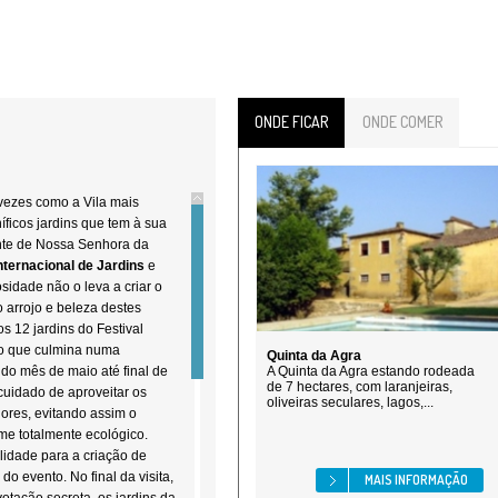
ONDE FICAR
ONDE COMER
 vezes como a Vila mais
íficos jardins que tem à sua
onte de Nossa Senhora da
Internacional de Jardins
e
sidade não o leva a criar o
 o arrojo e beleza destes
s 12 jardins do Festival
ço que culmina numa
Quinta da Agra
l do mês de maio até final de
A Quinta da Agra estando rodeada
de 7 hectares, com laranjeiras,
cuidado de aproveitar os
oliveiras seculares, lagos,...
iores, evitando assim o
me totalmente ecológico.
lidade para a criação de
do evento. No final da visita,
MAIS INFORMAÇÃO