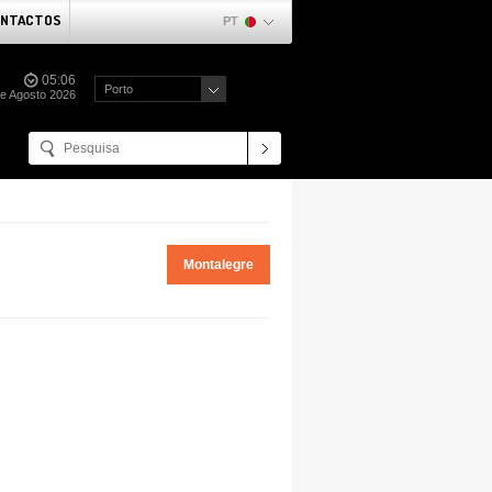
NTACTOS
PT
05:06
Porto
de Agosto 2026
Montalegre