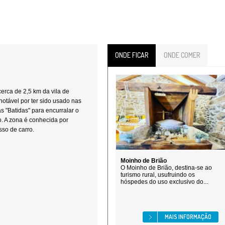
ONDE FICAR
ONDE COMER
erca de 2,5 km da vila de
otável por ter sido usado nas
as "Batidas" para encurralar o
o. A zona é conhecida por
sso de carro.
Moinho de Brião
O Moinho de Brião, destina-se ao
turismo rural, usufruindo os
hóspedes do uso exclusivo do...
MAIS INFORMAÇÃO