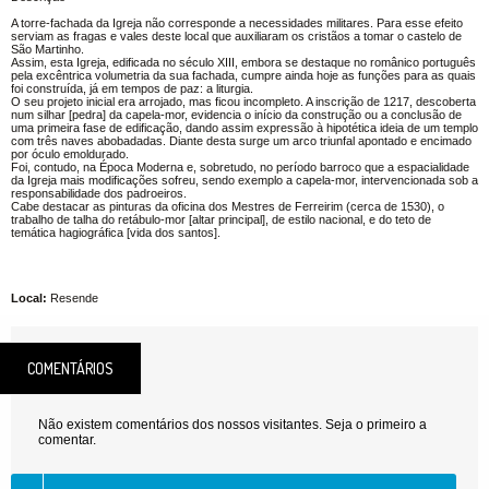
A torre-fachada da Igreja não corresponde a necessidades militares. Para esse efeito
serviam as fragas e vales deste local que auxiliaram os cristãos a tomar o castelo de
São Martinho.
Assim, esta Igreja, edificada no século XIII, embora se destaque no românico português
pela excêntrica volumetria da sua fachada, cumpre ainda hoje as funções para as quais
foi construída, já em tempos de paz: a liturgia.
O seu projeto inicial era arrojado, mas ficou incompleto. A inscrição de 1217, descoberta
num silhar [pedra] da capela-mor, evidencia o início da construção ou a conclusão de
uma primeira fase de edificação, dando assim expressão à hipotética ideia de um templo
com três naves abobadadas. Diante desta surge um arco triunfal apontado e encimado
por óculo emoldurado.
Foi, contudo, na Época Moderna e, sobretudo, no período barroco que a espacialidade
da Igreja mais modificações sofreu, sendo exemplo a capela-mor, intervencionada sob a
responsabilidade dos padroeiros.
Cabe destacar as pinturas da oficina dos Mestres de Ferreirim (cerca de 1530), o
trabalho de talha do retábulo-mor [altar principal], de estilo nacional, e do teto de
temática hagiográfica [vida dos santos].
Local:
Resende
COMENTÁRIOS
Não existem comentários dos nossos visitantes. Seja o primeiro a
comentar.