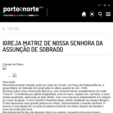
PT
VOLTAR
IGREJA MATRIZ DE NOSSA SENHORA DA
ASSUNÇÃO DE SOBRADO
Castelo de Paiva
Descrição
Harmoniosamente situada, junto ao Largo do Conde, na Praça da Independência, a
Igreja Matriz de Sobrado foi construída no último quartel do séc. XVIII.
Assenta sobre uma construção Barroca, com características arquitetonicas do estilo
"rococó". Constituída por planta longitudinal, uma só nave, capela-mor, sacristia, e torre
sineira quadrada, adossada ao lado direito, mas com estrutura independente em relação
ao corpo da igreja. O arco triunfal é bastante largo, dando amplitude ao espaço litúrgico.
O teto apresenta uma grande pintura em rótulo, representando o brasão nacional. O
acesso a esta igreja faz-se pela escadaria existente em toda a largura da faxada e
muro de protecção local.
Recentemente foi alvo de algumas obras no exterior, tornando todo este espaço