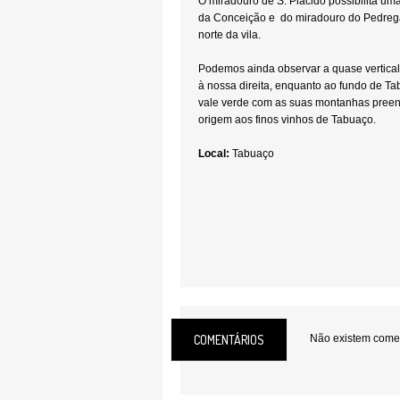
O miradouro de S. Plácido possibilita uma
da Conceição e do miradouro do Pedregal
norte da vila.
Podemos ainda observar a quase vertica
à nossa direita, enquanto ao fundo de T
vale verde com as suas montanhas preen
origem aos finos vinhos de Tabuaço.
Local:
Tabuaço
COMENTÁRIOS
Não existem coment