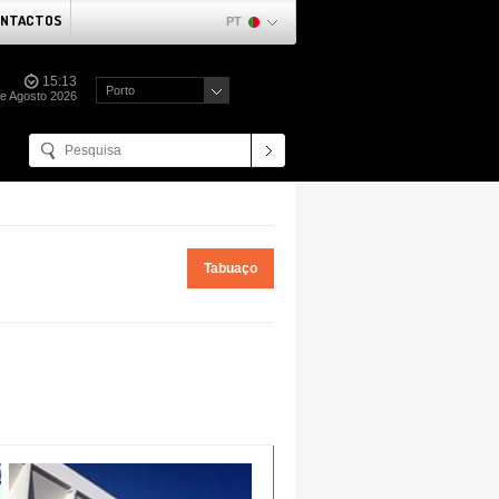
NTACTOS
PT
15:13
Porto
de Agosto 2026
Tabuaço