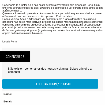
Convidamo-lo a juntar-se a nós nesta aventura irreverente pela cidade do Porto. Com
um tema diferente todos os dias, aventure-se connosco a ver o Porto pelos olhos de um
autêntico tripeiro.
Queremos ir além do passeio a pé convencional e permitir-lhe que sinta, cheire e prove
o Porto real, dos que cá vivem e não apenas o Porto turístico.
Com o Música, Artes e Artesanato vai contactar com o lado alternativo da cidade e
descobrir não só os mais incríveis projetos da cidade mas também um centro comercial
convertido em centro de produção artística e artesanal. Em seguida há uma passagem
por uma loja de instrumentos de corda portugueses onde vai ficar a conhecer a história
da famosa guitarra portuguesa (a guitarra que chora) e descobrir o instrumento que deu
origem ao famoso ukulele havaiano.
Local:
Porto
COMENTÁRIOS
Não existem comentários dos nossos visitantes. Seja o primeiro a
comentar.
Nome:
E-mail: