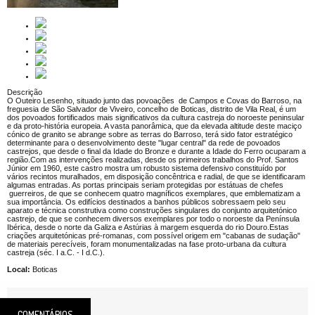
Descrição
O Outeiro Lesenho, situado junto das povoações de Campos e Covas do Barroso, na
freguesia de São Salvador de Viveiro, concelho de Boticas, distrito de Vila Real, é um
dos povoados fortificados mais significativos da cultura castreja do noroeste peninsular
e da proto-história europeia. A vasta panorâmica, que da elevada altitude deste maciço
cónico de granito se abrange sobre as terras do Barroso, terá sido fator estratégico
determinante para o desenvolvimento deste "lugar central" da rede de povoados
castrejos, que desde o final da Idade do Bronze e durante a Idade do Ferro ocuparam a
região.Com as intervenções realizadas, desde os primeiros trabalhos do Prof. Santos
Júnior em 1960, este castro mostra um robusto sistema defensivo constituído por
vários recintos muralhados, em disposição concêntrica e radial, de que se identificaram
algumas entradas. As portas principais seriam protegidas por estátuas de chefes
guerreiros, de que se conhecem quatro magníficos exemplares, que emblematizam a
sua importância. Os edifícios destinados a banhos públicos sobressaem pelo seu
aparato e técnica construtiva como construções singulares do conjunto arquitetónico
castrejo, de que se conhecem diversos exemplares por todo o noroeste da Península
Ibérica, desde o norte da Galiza e Astúrias à margem esquerda do rio Douro.Estas
criações arquitetónicas pré-romanas, com possível origem em "cabanas de sudação"
de materiais perecíveis, foram monumentalizadas na fase proto-urbana da cultura
castreja (séc. I a.C. - I d.C.).
Local:
Boticas
COMENTÁRIOS