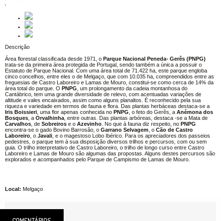
Descrição
Área florestal classificada desde 1971, o
Parque Nacional Peneda- Gerês (PNPG)
trata-se da primeira área protegida de Portugal, sendo também a única a possuir o
Estatuto de Parque Nacional. Com uma área total de 71.422 ha, este parque engloba
cinco concelhos, entre eles o de Melgaço, que com 10.035 ha, compreendidos entre as
freguesias de Castro Laboreiro e Lamas de Mouro, constitui-se como cerca de 14% da
área total do parque. O
PNPG
, um prolongamento da cadeia montanhosa do
Cantábrico, tem uma grande diversidade de relevo, com acentuadas variações de
altitude e vales encaixados, assim como alguns planaltos. É reconhecido pela sua
riqueza e variedade em termos de fauna e flora. Das plantas herbáceas destaca-se a
Iris Boissieri
, uma flor apenas conhecida no
PNPG
, o feto do Gerês, a
Anémona
dos
Bosques
, a
Orvalhinha
, entre outras. Das plantas arbóreas, destaca -se a Mata de
Carvalhos
, de
Sobreiros
e o
Azevinho
. No que à fauna diz respeito, no
PNPG
encontra-se o gado Bovino Barrosão, o
Garrano Selvagem
, o
Cão de Castro
Laboreiro
, o
Javali
, e o magestoso Lobo Ibérico. Para os apreciadores dos passeios
pedestres, o parque tem à sua disposição diversos trilhos e percursos, com ou sem
guia. O trilho interpretativo de Castro Laboreiro, o trilho de longo curso entre Castro
Laboreiro e Lamas de Mouro são algumas das propostas. Alguns destes percursos são
explorados e acompanhados pelo Parque de Campismo de Lamas de Mouro.
Local:
Melgaço
COMENTÁRIOS