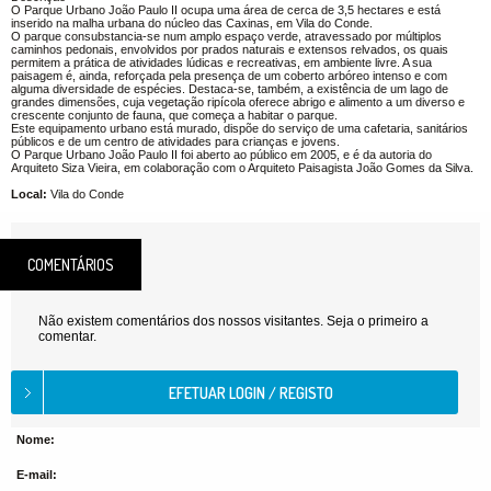
O Parque Urbano João Paulo II ocupa uma área de cerca de 3,5 hectares e está
inserido na malha urbana do núcleo das Caxinas, em Vila do Conde.
O parque consubstancia-se num amplo espaço verde, atravessado por múltiplos
caminhos pedonais, envolvidos por prados naturais e extensos relvados, os quais
permitem a prática de atividades lúdicas e recreativas, em ambiente livre. A sua
paisagem é, ainda, reforçada pela presença de um coberto arbóreo intenso e com
alguma diversidade de espécies. Destaca-se, também, a existência de um lago de
grandes dimensões, cuja vegetação ripícola oferece abrigo e alimento a um diverso e
crescente conjunto de fauna, que começa a habitar o parque.
Este equipamento urbano está murado, dispõe do serviço de uma cafetaria, sanitários
públicos e de um centro de atividades para crianças e jovens.
O Parque Urbano João Paulo II foi aberto ao público em 2005, e é da autoria do
Arquiteto Siza Vieira, em colaboração com o Arquiteto Paisagista João Gomes da Silva.
Local:
Vila do Conde
COMENTÁRIOS
Não existem comentários dos nossos visitantes. Seja o primeiro a
comentar.
Nome:
E-mail: