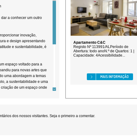
h
e dar a conhecer um outro
proporcionar inovação,
etura e design apresentando
Apartamento C&C
atitude e sustentabilidade, é
Registo Nº 113991/ALPeríodo de
Abertura: todo anoN.º de Quartos: 1 |
Capacidade: 4Acessibilidade...
um espaço voltado para a
xpandiu para novas artes que
ando uma abordagem a temas
MAIS INFORMAÇÃO
lo, a sustentabilidade e uma
a criação de um espaço onde
za se encaixe e, sobretudo,
ositivamente os clientes,
tendo sempre a identidade e a
e colaborem com a galeria
ários dos nossos visitantes. Seja o primeiro a comentar.
 na comunidade,
as necessárias à interação
ço onde mostram o que de
 culturais.