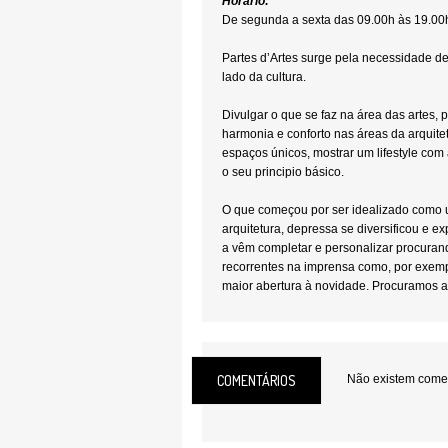
Horário:
De segunda a sexta das 09.00h às 19.00
Partes d’Artes surge pela necessidade d
lado da cultura.
Divulgar o que se faz na área das artes, 
harmonia e conforto nas áreas da arquit
espaços únicos, mostrar um lifestyle com 
o seu principio básico.
O que começou por ser idealizado como 
arquitetura, depressa se diversificou e e
a vêm completar e personalizar procur
recorrentes na imprensa como, por exemp
maior abertura à novidade. Procuramos 
a harmonia entre o ser humano e a nature
pretende-se corresponder e surpreender p
com um espaço versátil e diferente, man
isenção. É importante que os autores qu
COMENTÁRIOS
Não existem coment
sintam que ocupam um papel importante
disponibilizando-lhes todas as ferrament
com o público, garantindo-lhes um espa
melhor se faz nas mais variadas vertentes