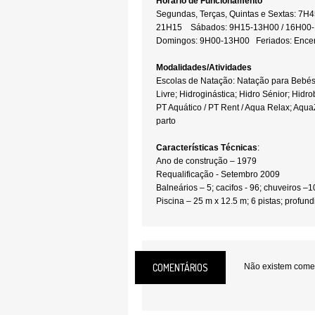
Horário de Funcionamento
Segundas, Terças, Quintas e Sextas: 7
21H15 Sábados: 9H15-13H00 / 16H
Domingos: 9H00-13H00 Feriados: Ence
Modalidades/Atividades
Escolas de Natação: Natação para Bebés
Livre; Hidroginástica; Hidro Sénior; Hidro
PT Aquático / PT Rent / Aqua Relax; Aqua
parto
Características Técnicas
:
Ano de construção – 1979
Requalificação - Setembro 2009
Balneários – 5; cacifos - 96; chuveiros –1
Piscina – 25 m x 12.5 m; 6 pistas; profun
m
Piscina – 12.5 m x 8 m; 4 pistas; profund
Aquecida, filtrada, tratamento da água at
Cafetaria
COMENTÁRIOS
Não existem coment
Local:
Matosinhos