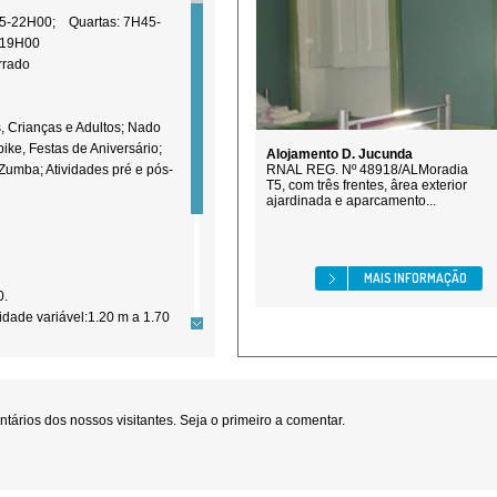
H45-22H00; Quartas: 7H45-
00-19H00
rrado
, Crianças e Adultos; Nado
bike, Festas de Aniversário;
Alojamento D. Jucunda
Zumba; Atividades pré e pós-
RNAL REG. Nº 48918/ALMoradia
T5, com três frentes, ârea exterior
ajardinada e aparcamento...
MAIS INFORMAÇÃO
0.
didade variável:1.20 m a 1.70
idade
ravés de cloro e UVsBar /
ários dos nossos visitantes. Seja o primeiro a comentar.