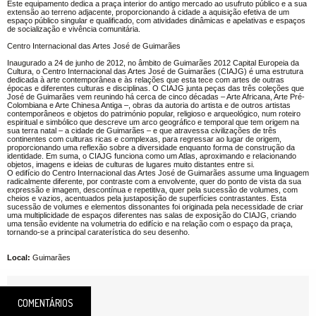
Este equipamento dedica a praça interior do antigo mercado ao usufruto público e a sua
extensão ao terreno adjacente, proporcionando à cidade a aquisição efetiva de um
espaço público singular e qualificado, com atividades dinâmicas e apelativas e espaços
de socialização e vivência comunitária.
Centro Internacional das Artes José de Guimarães
Inaugurado a 24 de junho de 2012, no âmbito de Guimarães 2012 Capital Europeia da
Cultura, o Centro Internacional das Artes José de Guimarães (CIAJG) é uma estrutura
dedicada à arte contemporânea e às relações que esta tece com artes de outras
épocas e diferentes culturas e disciplinas. O CIAJG junta peças das três coleções que
José de Guimarães vem reunindo há cerca de cinco décadas – Arte Africana, Arte Pré-
Colombiana e Arte Chinesa Antiga –, obras da autoria do artista e de outros artistas
contemporâneos e objetos do património popular, religioso e arqueológico, num roteiro
espiritual e simbólico que descreve um arco geográfico e temporal que tem origem na
sua terra natal – a cidade de Guimarães – e que atravessa civilizações de três
continentes com culturas ricas e complexas, para regressar ao lugar de origem,
proporcionando uma reflexão sobre a diversidade enquanto forma de construção da
identidade. Em suma, o CIAJG funciona como um Atlas, aproximando e relacionando
objetos, imagens e ideias de culturas de lugares muito distantes entre si.
O edifício do Centro Internacional das Artes José de Guimarães assume uma linguagem
radicalmente diferente, por contraste com a envolvente, quer do ponto de vista da sua
expressão e imagem, descontínua e repetitiva, quer pela sucessão de volumes, com
cheios e vazios, acentuados pela justaposição de superfícies contrastantes. Esta
sucessão de volumes e elementos dissonantes foi originada pela necessidade de criar
uma multiplicidade de espaços diferentes nas salas de exposição do CIAJG, criando
uma tensão evidente na volumetria do edifício e na relação com o espaço da praça,
tornando-se a principal caraterística do seu desenho.
Local:
Guimarães
COMENTÁRIOS