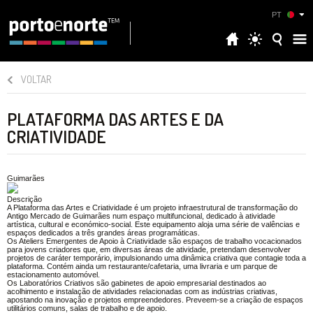
PT
VOLTAR
PLATAFORMA DAS ARTES E DA
CRIATIVIDADE
Guimarães
Descrição
A Plataforma das Artes e Criatividade é um projeto infraestrutural de transformação do
Antigo Mercado de Guimarães num espaço multifuncional, dedicado à atividade
artística, cultural e económico-social. Este equipamento aloja uma série de valências e
espaços dedicados a três grandes áreas programáticas.
Os Ateliers Emergentes de Apoio à Criatividade são espaços de trabalho vocacionados
para jovens criadores que, em diversas áreas de atividade, pretendam desenvolver
projetos de caráter temporário, impulsionando uma dinâmica criativa que contagie toda a
plataforma. Contém ainda um restaurante/cafetaria, uma livraria e um parque de
estacionamento automóvel.
Os Laboratórios Criativos são gabinetes de apoio empresarial destinados ao
acolhimento e instalação de atividades relacionadas com as indústrias criativas,
apostando na inovação e projetos empreendedores. Preveem-se a criação de espaços
utilitários comuns, salas de trabalho e de apoio.