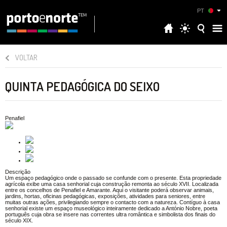
PT
VOLTAR
QUINTA PEDAGÓGICA DO SEIXO
Penafiel
Descrição
Um espaço pedagógico onde o passado se confunde com o presente. Esta propriedade
agrícola exibe uma casa senhorial cuja construção remonta ao século XVII. Localizada
entre os concelhos de Penafiel e Amarante. Aqui o visitante poderá observar animais,
jardins, hortas, oficinas pedagógicas, exposições, atividades para seniores, entre
muitas outras ações, privilegiando sempre o contacto com a natureza. Contíguo à casa
senhorial existe um espaço museológico inteiramente dedicado a António Nobre, poeta
português cuja obra se insere nas correntes ultra romântica e simbolista dos finais do
século XIX.