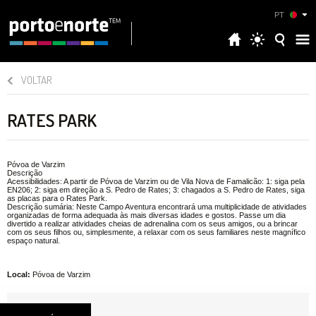
PT
VOLTAR
RATES PARK
Póvoa de Varzim
Descrição
Acessibilidades: A partir de Póvoa de Varzim ou de Vila Nova de Famalicão: 1: siga pela
EN206; 2: siga em direção a S. Pedro de Rates; 3: chagados a S. Pedro de Rates, siga
as placas para o Rates Park.
Descrição sumária: Neste Campo Aventura encontrará uma multiplicidade de atividades
organizadas de forma adequada às mais diversas idades e gostos. Passe um dia
divertido a realizar atividades cheias de adrenalina com os seus amigos, ou a brincar
com os seus filhos ou, simplesmente, a relaxar com os seus familiares neste magnífico
espaço natural.
Local:
Póvoa de Varzim