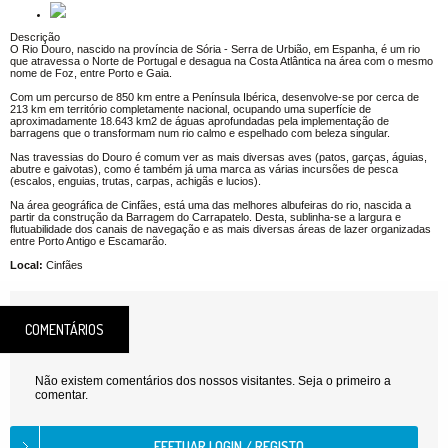
Descrição
O Rio Douro, nascido na província de Sória - Serra de Urbião, em Espanha, é um rio
que atravessa o Norte de Portugal e desagua na Costa Atlântica na área com o mesmo
nome de Foz, entre Porto e Gaia.
Com um percurso de 850 km entre a Península Ibérica, desenvolve-se por cerca de
213 km em território completamente nacional, ocupando uma superfície de
aproximadamente 18.643 km2 de águas aprofundadas pela implementação de
barragens que o transformam num rio calmo e espelhado com beleza singular.
Nas travessias do Douro é comum ver as mais diversas aves (patos, garças, águias,
abutre e gaivotas), como é também já uma marca as várias incursões de pesca
(escalos, enguias, trutas, carpas, achigãs e lucios).
Na área geográfica de Cinfães, está uma das melhores albufeiras do rio, nascida a
partir da construção da Barragem do Carrapatelo. Desta, sublinha-se a largura e
flutuabilidade dos canais de navegação e as mais diversas áreas de lazer organizadas
entre Porto Antigo e Escamarão.
Local:
Cinfães
COMENTÁRIOS
Não existem comentários dos nossos visitantes. Seja o primeiro a
comentar.