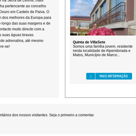
e na Serra de Leomil, mais
lha pertencente ao concelho
Douro em Castelo de Paiva. O
um dos melhores da Europa para
ao longo das suas margens e de
ontacto muito directo com a
as suas águas bravas.
nde adrenalina, até mesmo
Quinta de VillaSete
re-se!
Somos uma família jovem, residente
nesta localidade de Alpendorada e
Matos, Município de Marco...
MAIS INFORMAÇÃO
ários dos nossos visitantes. Seja o primeiro a comentar.