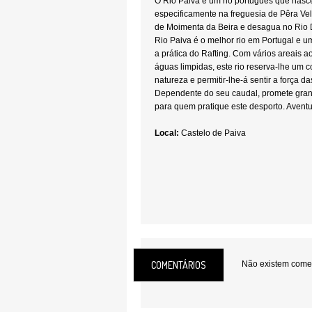
O Rio Paiva é um rio português que nasc
especificamente na freguesia de Pêra Ve
de Moimenta da Beira e desagua no Rio 
Rio Paiva é o melhor rio em Portugal e 
a prática do Rafting. Com vários areais 
águas limpidas, este rio reserva-lhe um c
natureza e permitir-lhe-á sentir a força d
Dependente do seu caudal, promete gra
para quem pratique este desporto. Aventu
Local:
Castelo de Paiva
COMENTÁRIOS
Não existem coment