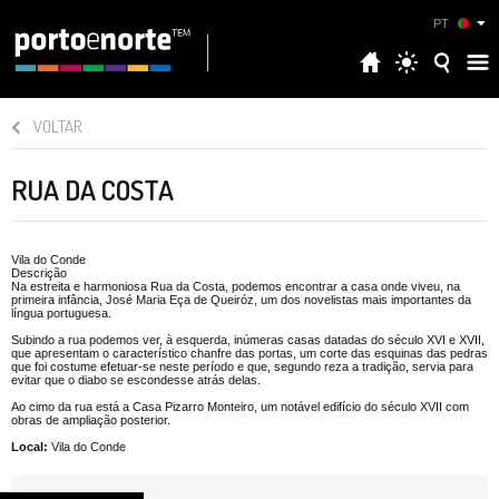
PT
VOLTAR
RUA DA COSTA
Vila do Conde
Descrição
Na estreita e harmoniosa Rua da Costa, podemos encontrar a casa onde viveu, na
primeira infância, José Maria Eça de Queiróz, um dos novelistas mais importantes da
língua portuguesa.
Subindo a rua podemos ver, à esquerda, inúmeras casas datadas do século XVI e XVII,
que apresentam o característico chanfre das portas, um corte das esquinas das pedras
que foi costume efetuar-se neste período e que, segundo reza a tradição, servia para
evitar que o diabo se escondesse atrás delas.
Ao cimo da rua está a Casa Pizarro Monteiro, um notável edifício do século XVII com
obras de ampliação posterior.
Local:
Vila do Conde