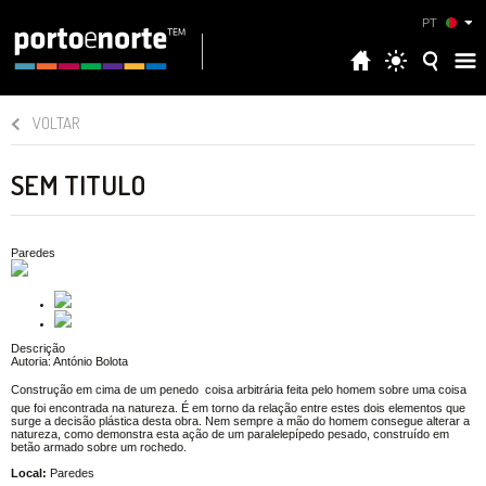
PT
VOLTAR
SEM TITULO
Paredes
Descrição
Autoria: António Bolota
Construção em cima de um penedo  coisa arbitrária feita pelo homem sobre uma coisa
que foi encontrada na natureza. É em torno da relação entre estes dois elementos que
surge a decisão plástica desta obra. Nem sempre a mão do homem consegue alterar a
natureza, como demonstra esta ação de um paralelepípedo pesado, construído em
betão armado sobre um rochedo.
Local:
Paredes