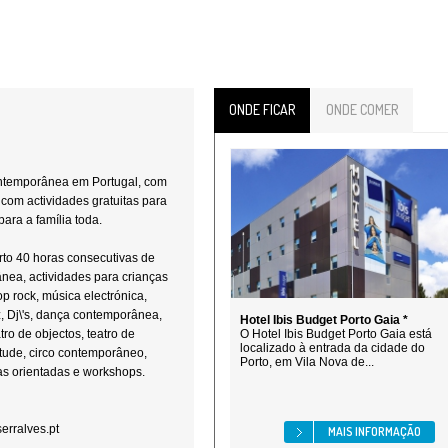
ONDE FICAR
ONDE COMER
contemporânea em Portugal, com
com actividades gratuitas para
para a família toda.
rto 40 horas consecutivas de
nea, actividades para crianças
p rock, música electrónica,
z, Dj\'s, dança contemporânea,
Hotel Ibis Budget Porto Gaia *
tro de objectos, teatro de
O Hotel Ibis Budget Porto Gaia está
localizado à entrada da cidade do
ntude, circo contemporâneo,
Porto, em Vila Nova de...
itas orientadas e workshops.
erralves.pt
MAIS INFORMAÇÃO