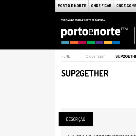
PORTO E NORTE
ONDE FICAR
ONDE COM
HOME
O que fazer
SUP2GETH
SUP2GETHER
DESCRIÇÃO