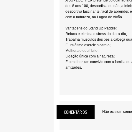
A SUP2GETHER pretende colocar ao alca
dos 8 aos 100, desportista ou não, a inic
desportiva fascinante, fácil de aprende
com a natureza, na Lagoa do Alvão.
Vantagens do Stand Up Paddle:
Relaxa e elimina o stress do dia-a-dia;
Trabalha músculos dos pés à cabeça qua
É um ótimo exercício cardio;
Melhora o equilíbrio;
Ligação única com a natureza;
E o melhor, um convívio com a família ou
amizades.
Local:
Vila Pouca de Aguiar
COMENTÁRIOS
Não existem coment