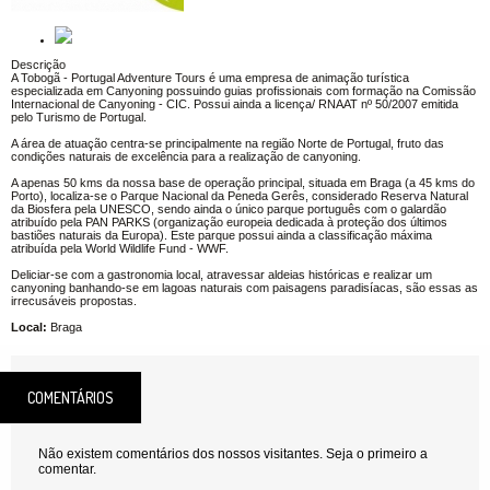
Descrição
A Tobogã - Portugal Adventure Tours é uma empresa de animação turística
especializada em Canyoning possuindo guias profissionais com formação na Comissão
Internacional de Canyoning - CIC. Possui ainda a licença/ RNAAT nº 50/2007 emitida
pelo Turismo de Portugal.
A área de atuação centra-se principalmente na região Norte de Portugal, fruto das
condições naturais de excelência para a realização de canyoning.
A apenas 50 kms da nossa base de operação principal, situada em Braga (a 45 kms do
Porto), localiza-se o Parque Nacional da Peneda Gerês, considerado Reserva Natural
da Biosfera pela UNESCO, sendo ainda o único parque português com o galardão
atribuído pela PAN PARKS (organização europeia dedicada à proteção dos últimos
bastiões naturais da Europa). Este parque possui ainda a classificação máxima
atribuída pela World Wildlife Fund - WWF.
Deliciar-se com a gastronomia local, atravessar aldeias históricas e realizar um
canyoning banhando-se em lagoas naturais com paisagens paradisíacas, são essas as
irrecusáveis propostas.
Local:
Braga
COMENTÁRIOS
Não existem comentários dos nossos visitantes. Seja o primeiro a
comentar.