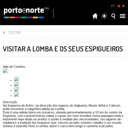
PT
VOLTAR
VISITAR A LOMBA E OS SEUS ESPIGUEIROS
Vale de Cambra
Descrição
Na freguesia de Arões, na direcção dos lugares de Salgueira, Mouta Velha e Cabrum,
pode encontrar a magnífica aldeia de Lomba.
Esta é uma aldeia típica em socalcos, situada aproximadamente a 10 km do centro da
freguesia, com características celtas e casas em xisto envoltas numa paisagem bela e
imponente.Aqui ainda se produz o azeite à medida das necessidades, nos lagares de
madeira e a tradição faz esquecer que, mesmo ao lado, existem cidades e um mundo
urbano à espreita.Viste a Lomba, deixe o carro bem longe e caminhe a pé pelos