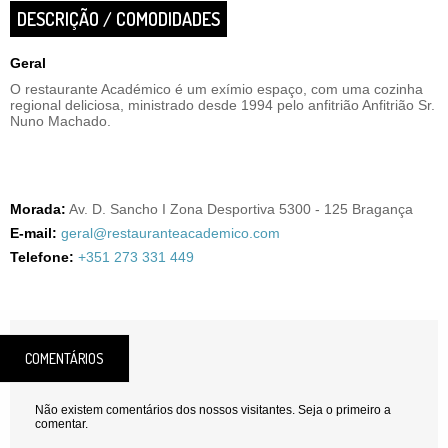
DESCRIÇÃO / COMODIDADES
Geral
O restaurante Académico é um exímio espaço, com uma cozinha
regional deliciosa, ministrado desde 1994 pelo anfitrião Anfitrião Sr.
Nuno Machado.
Morada:
Av. D. Sancho I Zona Desportiva 5300 - 125 Bragança
E-mail:
geral@restauranteacademico.com
Telefone:
+351 273 331 449
COMENTÁRIOS
Não existem comentários dos nossos visitantes. Seja o primeiro a
comentar.