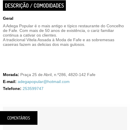
DESCRIÇÃO / COMODIDADES
Geral
A Adega Popular é o mais antigo e típico restaurante do Concelho
de Fafe. Com mais de 50 anos de existência, o cariz familiar
continua a cativar os clientes.
A tradicional Vitela Assada à Moda de Fafe e as sobremesas
caseiras fazem as delicias dos mais gulosos.
Morada:
Praça 25 de Abril, n.º286, 4820-142 Fafe
E-mail:
adegapopular@hotmail.com
Telefone:
253599747
COMENTÁRIOS