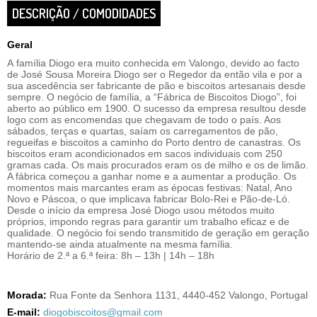
DESCRIÇÃO / COMODIDADES
Geral
A família Diogo era muito conhecida em Valongo, devido ao facto
de José Sousa Moreira Diogo ser o Regedor da então vila e por a
sua ascedência ser fabricante de pão e biscoitos artesanais desde
sempre. O negócio de família, a “Fábrica de Biscoitos Diogo”, foi
aberto ao público em 1900. O sucesso da empresa resultou desde
logo com as encomendas que chegavam de todo o país. Aos
sábados, terças e quartas, saíam os carregamentos de pão,
regueifas e biscoitos a caminho do Porto dentro de canastras. Os
biscoitos eram acondicionados em sacos individuais com 250
gramas cada. Os mais procurados eram os de milho e os de limão.
A fábrica começou a ganhar nome e a aumentar a produção. Os
momentos mais marcantes eram as épocas festivas: Natal, Ano
Novo e Páscoa, o que implicava fabricar Bolo-Rei e Pão-de-Ló.
Desde o início da empresa José Diogo usou métodos muito
próprios, impondo regras para garantir um trabalho eficaz e de
qualidade. O negócio foi sendo transmitido de geração em geração
mantendo-se ainda atualmente na mesma família.
Horário de 2.ª a 6.ª feira: 8h – 13h | 14h – 18h
Morada:
Rua Fonte da Senhora 1131, 4440-452 Valongo, Portugal
E-mail:
diogobiscoitos@gmail.com