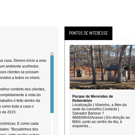
PONTOS DE INTERESSE
a casa. Demos início a uma
 um ambiente acolhedor,
sos clientes se possam
rvidos a todos os níveis.
elhor conforto dos clientes,
completamente à vista do
Parque de Merendas de
rabalho é feito dentro da
Rebordelos
Localização | Vilarinho, a 9km da
m como toda a casa o
sede do concelho.Contacto |
o de 2015.
Salvador Barroso ?
966656643Acesso | Em direção ao
Bilhó, junto ao centro de dia, à
onómicas. E como cada
esquerda....
idades: "Bocadinhos dos