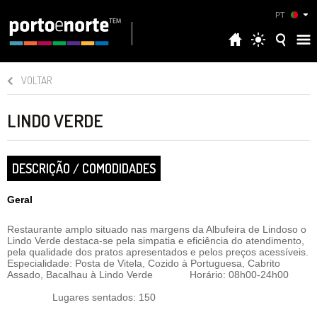
PT
VOLTAR
LINDO VERDE
DESCRIÇÃO / COMODIDADES
Geral
Restaurante amplo situado nas margens da Albufeira de Lindoso o
Lindo Verde destaca-se pela simpatia e eficiência do atendimento,
pela qualidade dos pratos apresentados e pelos preços acessíveis.
Especialidade: Posta de Vitela, Cozido à Portuguesa, Cabrito
Assado, Bacalhau à Lindo Verde Horário: 08h00-24h00
Lugares sentados: 150