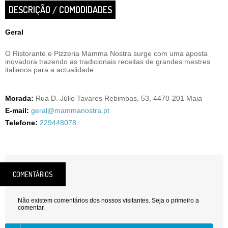
DESCRIÇÃO / COMODIDADES
Geral
O Ristorante e Pizzeria Mamma Nostra surge com uma aposta
inovadora trazendo as tradicionais receitas de grandes mestres
italianos para a actualidade.
Morada:
Rua D. Júlio Tavares Rebimbas, 53, 4470-201 Maia
E-mail:
geral@mammanostra.pt
Telefone:
229448078
COMENTÁRIOS
Não existem comentários dos nossos visitantes. Seja o primeiro a
comentar.