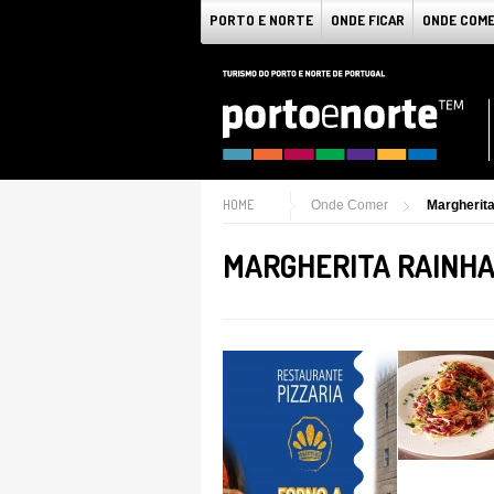
PORTO E NORTE
ONDE FICAR
ONDE COM
HOME
Onde Comer
Margherit
MARGHERITA RAINH