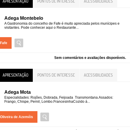
APRESENTAÇÃO
PONTOS DE INTERESSE
ACESSIBILIDADES
Adega Montebelo
A Gastronomia do concelho de Fafe é muito apreciada pelos munícipes e
visitantes. Pode conhecer aqui o Restaurante...
Fafe
Sem comentários e avaliações disponíveis.
APRESENTAÇÃO
PONTOS DE INTERESSE
ACESSIBILIDADES
Adega Mota
Especialidades: Rojões, Dobrada, Feijoada Transmontana.Assados:
Frango, Chispe, Pernil, Lombo.FrancesinhaCozido á...
Oliveira de Azeméis