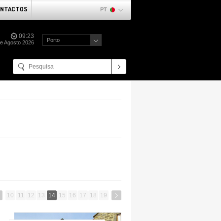
NTACTOS
PT
09:23
Porto
de Agosto 2026
10
11
12
13
14
15
16
17
18
19