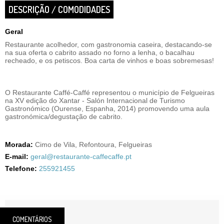
DESCRIÇÃO / COMODIDADES
Geral
Restaurante acolhedor, com gastronomia caseira, destacando-se
na sua oferta o cabrito assado no forno a lenha, o bacalhau
recheado, e os petiscos. Boa carta de vinhos e boas sobremesas!
O Restaurante Caffé-Caffé representou o município de Felgueiras
na XV edição do Xantar - Salón Internacional de Turismo
Gastronómico (Ourense, Espanha, 2014) promovendo uma aula
gastronómica/degustação de cabrito.
Morada:
Cimo de Vila, Refontoura, Felgueiras
E-mail:
geral@restaurante-caffecaffe.pt
Telefone:
255921455
COMENTÁRIOS