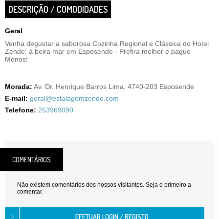
DESCRIÇÃO / COMODIDADES
Geral
Venha degustar a saborosa Cozinha Regional e Clássica do Hotel
Zende: à beira mar em Esposende - Prefira melhor e pague
Menos!
Morada:
Av. Dr. Henrique Barros Lima, 4740-203 Esposende
E-mail:
geral@estalagemzende.com
Telefone:
253969090
COMENTÁRIOS
Não existem comentários dos nossos visitantes. Seja o primeiro a
comentar.