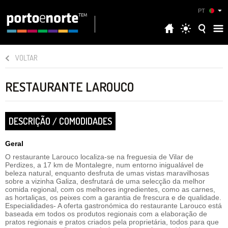
PT
VOLTAR
RESTAURANTE LAROUCO
DESCRIÇÃO / COMODIDADES
Geral
O restaurante Larouco localiza-se na freguesia de Vilar de
Perdizes, a 17 km de Montalegre, num entorno inigualável de
beleza natural, enquanto desfruta de umas vistas maravilhosas
sobre a vizinha Galiza, desfrutará de uma selecção da melhor
comida regional, com os melhores ingredientes, como as carnes,
as hortaliças, os peixes com a garantia de frescura e de qualidade.
Especialidades- A oferta gastronómica do restaurante Larouco está
baseada em todos os produtos regionais com a elaboração de
pratos regionais e pratos criados pela proprietária, todos para que