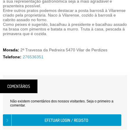
a sua representação gastronómica seja a mais agradável e
prazenteira possível.
Entre outros pratos podemos destacar a posta barrosã à Vilarense
criado pela proprietária. Naco à Vilarense, cozido à barrosã e
cabrito assado no forno.
Como peixes é sugerido, bacalhau à presidente e bacalhau assado
na brasa com pimentos e batata a murro. Truta à casa, pescada à
primavera que é cozida.
Morada:
2ª Travessa da Pedreira 5470 Vilar de Perdizes
Telefone:
276536351
COMENTÁRIOS
Não existem comentários dos nossos visitantes. Seja o primeiro a
comentar.