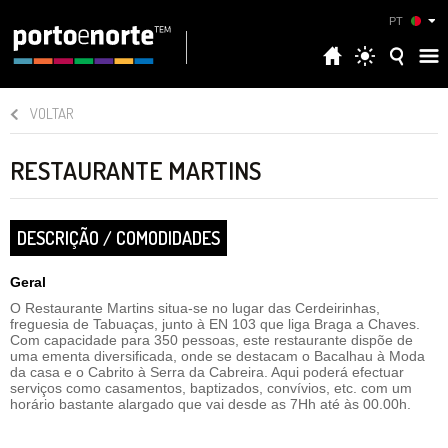
PT
VOLTAR
RESTAURANTE MARTINS
DESCRIÇÃO / COMODIDADES
Geral
O Restaurante Martins situa-se no lugar das Cerdeirinhas,
freguesia de Tabuaças, junto à EN 103 que liga Braga a Chaves.
Com capacidade para 350 pessoas, este restaurante dispõe de
uma ementa diversificada, onde se destacam o Bacalhau à Moda
da casa e o Cabrito à Serra da Cabreira. Aqui poderá efectuar
serviços como casamentos, baptizados, convívios, etc. com um
horário bastante alargado que vai desde as 7Hh até às 00.00h.